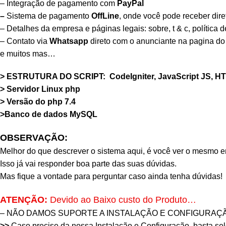
– Integração de pagamento com
PayPal
–
Sistema de pagamento
OffLine
, onde você pode receber dire
– Detalhes da empresa e páginas legais: sobre, t & c, política d
– Contato via
Whatsapp
direto com o anunciante na pagina do 
e muitos mas…
>
ESTRUTURA DO SCRIPT:
CodeIgniter, JavaScript JS, 
> Servidor Linux php
> Versão do php 7.4
>Banco de dados MySQL
OBSERVAÇÃO:
Melhor do que descrever o sistema aqui, é você ver o mesmo 
Isso já vai responder boa parte das suas dúvidas.
Mas fique a vontade para perguntar caso ainda tenha dúvidas!
ATENÇÃO:
Devido ao Baixo custo do Produto…
– NÃO DAMOS SUPORTE A INSTALAÇÃO E CONFIGURAÇÃ
>>
Caso precise da nossa Instalação e Configuração, basta se