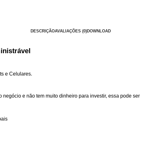
DESCRIÇÃO
AVALIAÇÕES (0)
DOWNLOAD
nistrável
s e Celulares.
io
negócio
e não tem muito dinheiro para investir, essa pode s
pais