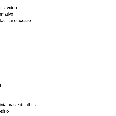
des, vídeo
rmativo
acilitar o acesso
s
iniaturas e detalhes
tório