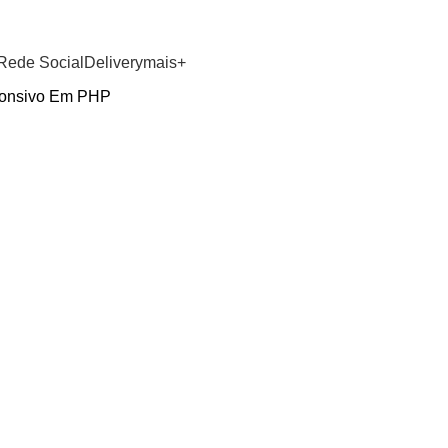
GRUPO WHATSAPP
Rede Social
Delivery
mais+
ponsivo Em PHP