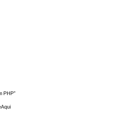
Em PHP”
eAqui