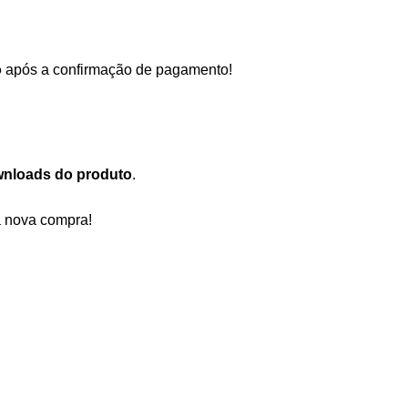
o
após a confirmação de pagamento!
wnloads do produto
.
a nova compra!