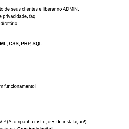
to de seus clientes e liberar no ADMIN.
e privacidade, faq
diretório
HTML, CSS, PHP, SQL
em funcionamento!
O! (
Acompanha instruções de instalação!
)
lecionar
Com instalação!