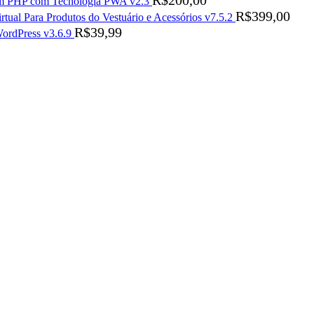
R$
200,00
s em PHP com Tecnologia PWA v2.3
R$
399,00
rtual Para Produtos do Vestuário e Acessórios v7.5.2
R$
39,99
ordPress v3.6.9