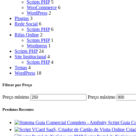
Scripts PHP
5
WooCommerce
6
WordPress
2
Plugins
3
Rede Social
6
Scripts PHP
6
Rifas Online
2
Scripts PHP
1
Wordpress
1
Scripts PHP
24
Site Institucianal
4
Scripts PHP
4
Temas
4
WordPress
18
Filtrar por Preço
Preço mínimo
Preço máximo
Produtos Recentes
Script Guia 
Criad