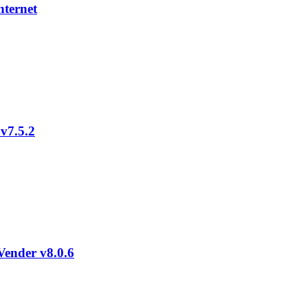
nternet
 v7.5.2
Vender v8.0.6