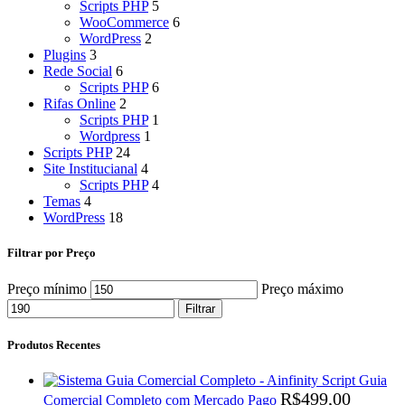
Scripts PHP
5
WooCommerce
6
WordPress
2
Plugins
3
Rede Social
6
Scripts PHP
6
Rifas Online
2
Scripts PHP
1
Wordpress
1
Scripts PHP
24
Site Institucianal
4
Scripts PHP
4
Temas
4
WordPress
18
Filtrar por Preço
Preço mínimo
Preço máximo
Filtrar
Produtos Recentes
Script Guia
R$
499,00
Comercial Completo com Mercado Pago