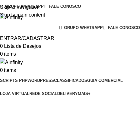
GRUPO WHATSAPP
FALE CONOSCO
Skip to navigation
Skip to main content
GRUPO WHATSAPP
FALE CONOSCO
ENTRAR/CADASTRAR
0
Lista de Desejos
0
items
0
items
SCRIPTS PHP
WORDPRESS
CLASSIFICADOS
GUIA COMERCIAL
LOJA VIRTUAL
REDE SOCIAL
DELIVERY
MAIS+
Delivery