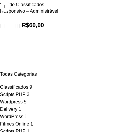
Site de Classificados
Responsivo – Administrável
R$
60,00
Script de Classificados, Script em PHP, Script de Classificados
em Wordpress, conheça os modelos e confira nossas
Demonstrações Online. Acesse já...
Todas Categorias
Classificados
9
Scripts PHP
3
Wordpress
5
Delivery
1
WordPress
1
Filmes Online
1
Scripts PHP
1