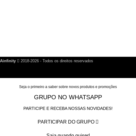
Links Úteis
Dúvidas Frequentes
Política de Reembolso
Política de Privacidade
Nosso Blog
Fale Conosco
Ainfinity
2018-2026 - Todos os direitos reservados
Seja o primeiro a saber sobre novos produtos e promoções
GRUPO NO WHATSAPP
PARTICIPE E RECEBA NOSSAS NOVIDADES!
PARTICIPAR DO GRUPO
Saia quando quiser!