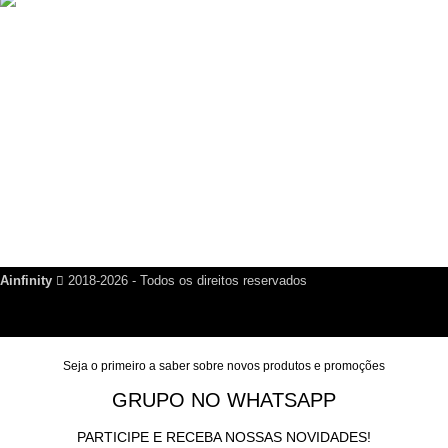
Criador de Cartão de Visita Digital Script VCard SaaS v14.5.0
R$
200,00
Links Úteis
Dúvidas Frequentes
Política de Reembolso
Política de Privacidade
Nosso Blog
Fale Conosco
Ainfinity
2018-2026 - Todos os direitos reservados
Seja o primeiro a saber sobre novos produtos e promoções
GRUPO NO WHATSAPP
PARTICIPE E RECEBA NOSSAS NOVIDADES!