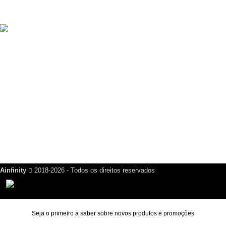
Script Guia Comercial Completo com Mercado Pago
R$
499,00
Criador de Cartão de Visita Digital Script VCard SaaS v14.5.0
R$
200,00
Links Úteis
Dúvidas Frequentes
Política de Reembolso
Política de Privacidade
Nosso Blog
Fale Conosco
Ainfinity
2018-2026 - Todos os direitos reservados
Seja o primeiro a saber sobre novos produtos e promoções