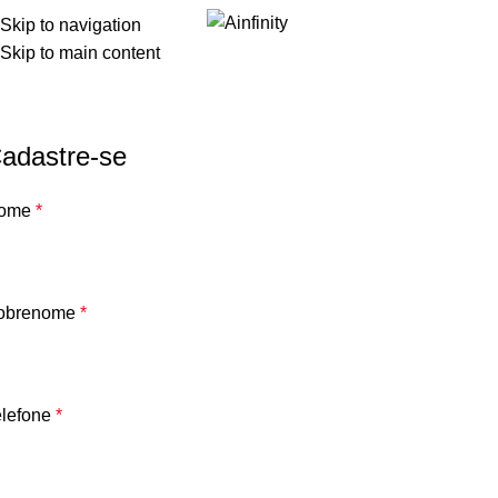
Skip to navigation
i
Skip to main content
Minha conta
Home
Minha conta
adastre-se
ome
*
obrenome
*
elefone
*