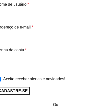
ome de usuário
*
ndereço de e-mail
*
enha da conta
*
Aceito receber ofertas e novidades!
CADASTRE-SE
Ou