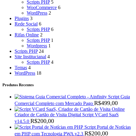
Scripts PHP
5
WooCommerce
6
WordPress
2
Plugins
3
Rede Social
6
Scripts PHP
6
Rifas Online
2
Scripts PHP
1
Wordpress
1
Scripts PHP
24
Site Institucianal
4
Scripts PHP
4
Temas
4
WordPress
18
Produtos Recentes
Script Guia
R$
499,00
Comercial Completo com Mercado Pago
Criador de Cartão de Visita Digital Script VCard SaaS
R$
200,00
v14.5.0
Script Portal de Notícias
R$
200,00
em PHP com Tecnologia PWA v2.3