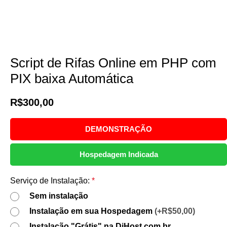
Fale Conosco
ENTRAR/CADASTRAR
Lista de Desejos
i
Script de Rifas Online em PHP com
PIX baixa Automática
R$
300,00
DEMONSTRAÇÃO
Hospedagem Indicada
Serviço de Instalação:
*
Sem instalação
Instalação em sua Hospedagem
(+R$50,00)
Instalação "Grátis" na DiHost.com.br