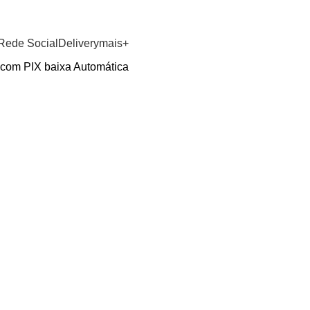
GRUPO WHATSAPP
Rede Social
Delivery
mais+
 com PIX baixa Automática