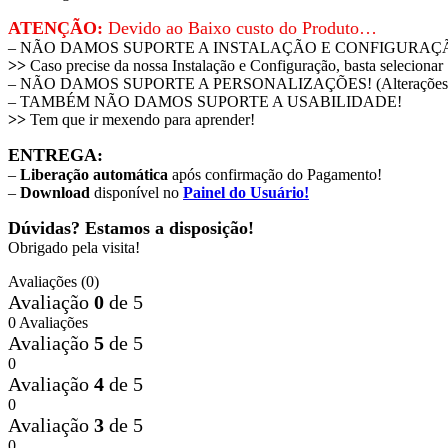
ATENÇÃO:
Devido ao Baixo custo do Produto…
– NÃO DAMOS SUPORTE A INSTALAÇÃO E CONFIGURAÇÃ
>>
Caso precise da nossa Instalação e Configuração, basta seleciona
– NÃO DAMOS SUPORTE A PERSONALIZAÇÕES! (Alterações
– TAMBÉM NÃO DAMOS SUPORTE A USABILIDADE!
>>
Tem que ir mexendo para aprender!
ENTREGA:
–
Liberação automática
após confirmação do Pagamento!
–
Download
disponível no
Painel do Usuário!
Dúvidas? Estamos a disposição!
Obrigado pela visita!
Avaliações (0)
Avaliação
0
de 5
0 Avaliações
Avaliação
5
de 5
0
Avaliação
4
de 5
0
Avaliação
3
de 5
0