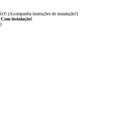
O! (
Acompanha instruções de instalação!
)
r
Com instalação!
)