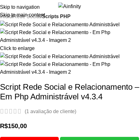
Skip to navigation
i
Skip to main content
Início
Rede Social
Scripts PHP
Click to enlarge
Script Rede Social e Relacionamento –
Em Php Administrável v4.3.4
(
1
avaliação de cliente)
R$
150,00