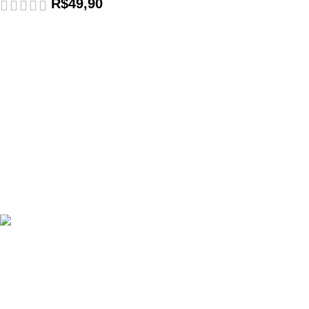
R$
49,90
Ainfinity - Sua loja de produtos digitais.
Email : seisbrasil@hotmail.com