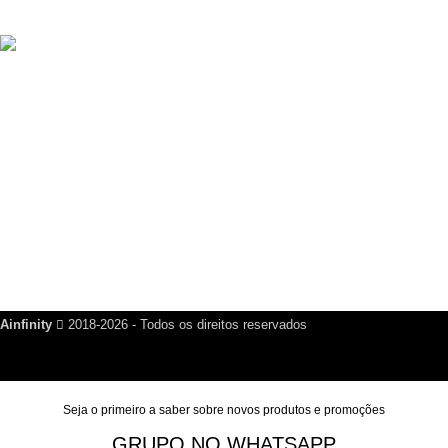
R$
499,00
Criador de Cartão de Visita Digital Script VCard SaaS v14.5.0
R$
200,00
Links Úteis
Dúvidas Frequentes
Política de Reembolso
Política de Privacidade
Nosso Blog
Fale Conosco
Ainfinity
2018-2026 - Todos os direitos reservados
Seja o primeiro a saber sobre novos produtos e promoções
GRUPO NO WHATSAPP