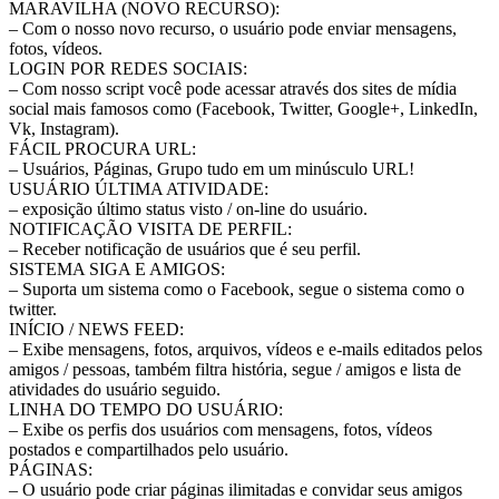
MARAVILHA (NOVO RECURSO):
– Com o nosso novo recurso, o usuário pode enviar mensagens,
fotos, vídeos.
LOGIN POR REDES SOCIAIS:
– Com nosso script você pode acessar através dos sites de mídia
social mais famosos como (Facebook, Twitter, Google+, LinkedIn,
Vk, Instagram).
FÁCIL PROCURA URL:
– Usuários, Páginas, Grupo tudo em um minúsculo URL!
USUÁRIO ÚLTIMA ATIVIDADE:
– exposição último status visto / on-line do usuário.
NOTIFICAÇÃO VISITA DE PERFIL:
– Receber notificação de usuários que é seu perfil.
SISTEMA SIGA E AMIGOS:
– Suporta um sistema como o Facebook, segue o sistema como o
twitter.
INÍCIO / NEWS FEED:
– Exibe mensagens, fotos, arquivos, vídeos e e-mails editados pelos
amigos / pessoas, também filtra história, segue / amigos e lista de
atividades do usuário seguido.
LINHA DO TEMPO DO USUÁRIO:
– Exibe os perfis dos usuários com mensagens, fotos, vídeos
postados e compartilhados pelo usuário.
PÁGINAS:
– O usuário pode criar páginas ilimitadas e convidar seus amigos