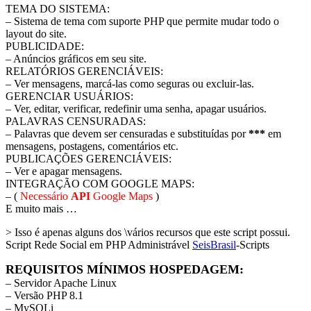
TEMA DO SISTEMA:
– Sistema de tema com suporte PHP que permite mudar todo o
layout do site.
PUBLICIDADE:
– Anúncios gráficos em seu site.
RELATÓRIOS GERENCIÁVEIS:
– Ver mensagens, marcá-las como seguras ou excluir-las.
GERENCIAR USUÁRIOS:
– Ver, editar, verificar, redefinir uma senha, apagar usuários.
PALAVRAS CENSURADAS:
– Palavras que devem ser censuradas e substituídas por
***
em
mensagens, postagens, comentários etc.
PUBLICAÇÕES GERENCIÁVEIS:
– Ver e apagar mensagens.
INTEGRAÇÃO COM GOOGLE MAPS:
– (
Necessário
API
Google Maps
)
E muito mais …
> Isso é apenas alguns dos \vários recursos que este script possui.
Script Rede Social em PHP Administrável
SeisBrasil
-Scripts
REQUISITOS MÍNIMOS HOSPEDAGEM:
– Servidor Apache Linux
– Versão PHP 8.1
– MySQLi