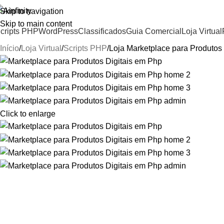
Skip to navigation
Skip to main content
cripts PHP
WordPress
Classificados
Guia Comercial
Loja Virtual
Início
Loja Virtual
Scripts PHP
Loja Marketplace para Produtos 
Click to enlarge