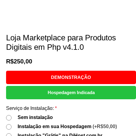
Fale Conosco
ENTRAR/CADASTRAR
Lista de Desejos
i
Loja Marketplace para Produtos
Digitais em Php v4.1.0
R$
250,00
DEMONSTRAÇÃO
Hospedagem Indicada
Serviço de Instalação:
*
Sem instalação
Instalação em sua Hospedagem
(+R$50,00)
Instalação "Grátis" na DiHost.com.br