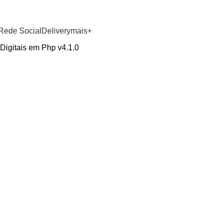
GRUPO WHATSAPP
Rede Social
Delivery
mais+
Digitais em Php v4.1.0