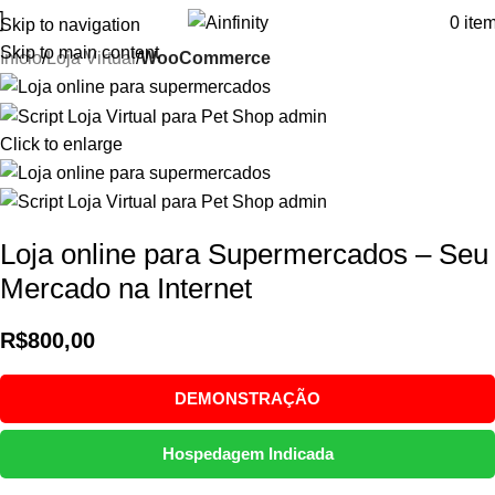
0
ite
Skip to navigation
Skip to main content
Início
Loja Virtual
WooCommerce
Click to enlarge
Loja online para Supermercados – Seu
Mercado na Internet
R$
800,00
DEMONSTRAÇÃO
Hospedagem Indicada