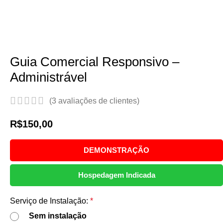
ale Conosco
ENTRAR/CADASTRAR
Lista de Desejos
i
Guia Comercial Responsivo –
Administrável
(
3
avaliações de clientes)
R$
150,00
DEMONSTRAÇÃO
Hospedagem Indicada
Serviço de Instalação:
*
Sem instalação