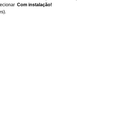
lecionar
Com instalação
!
s).