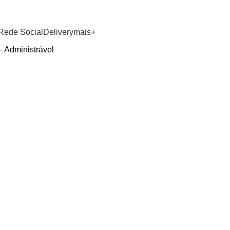
GRUPO WHATSAPP
F
Rede Social
Delivery
mais+
 Administrável