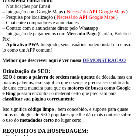
O sistema conta com:
– Notificações por Email
– Integração com Google Maps (
Necessário
API
Google Maps
)
– Pesquisa por localização (
Necessário
API
Google Maps
)
– Chat entre compradores e anunciantes
– Contato com o anunciante direto pelo Whatsapp
– Integração de pagamentos com
Mercado Pago
(Cartão, Boleto e
Pix)
–
Aplicativo PWA
Integrado, seus usuários podem instala-lo e usa-
lo como um APP comum!
Melhor que descrever aqui é ver nossa
DEMONSTRAÇÃO
Otimização de SEO:
SEO é como a palavra de ordem mais quente
da década, mas em
poucas palavras, isso significa que o seu site precisa ser codificado
de uma certa maneira para que os
motores de busca como Google
e Bing
possam encontrar o material certo que precisam para
classificar sua página corretamente
.
Isto significa
código limpo
, bem concebido, e suporte para quase
todos os plugins de SEO populares que lhe dão mais controle sobre
o uso do
metadados certo
no lugar certo.
REQUISITOS DA HOSPEDAGEM: