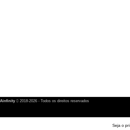
Grupo WhatsApp
Seja o primeiro a saber sobre novos produtos e promoções
GRUPO NO WHATSAPP
PARTICIPE E RECEBA NOSSAS NOVIDADES!
PARTICIPAR DO GRUPO
Saia quando quiser!
Ainfinity
2018-2026 - Todos os direitos reservados
Seja o pr