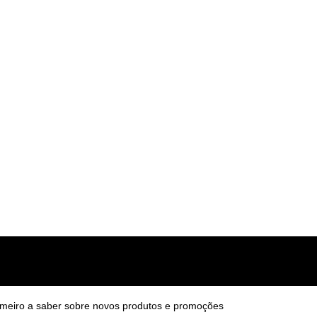
v14.5.0
R$
200,00
imeiro a saber sobre novos produtos e promoções