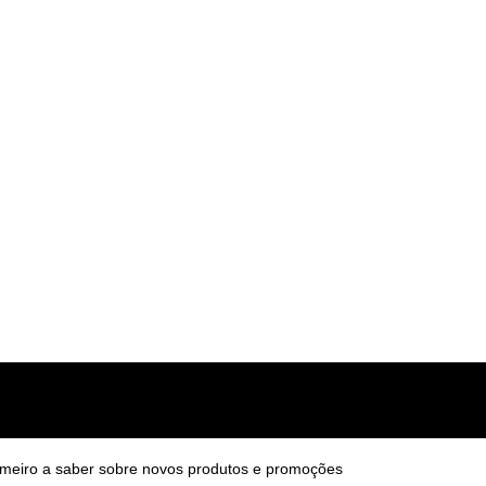
v14.5.0
R$
200,00
imeiro a saber sobre novos produtos e promoções