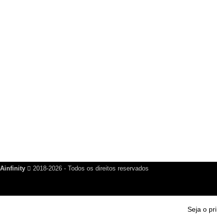
Grupo WhatsApp
Seja o primeiro a saber sobre novos produtos e promoções
GRUPO NO WHATSAPP
PARTICIPE E RECEBA NOSSAS NOVIDADES!
PARTICIPAR DO GRUPO
Saia quando quiser!
Ainfinity
2018-2026 - Todos os direitos reservados
Seja o pr