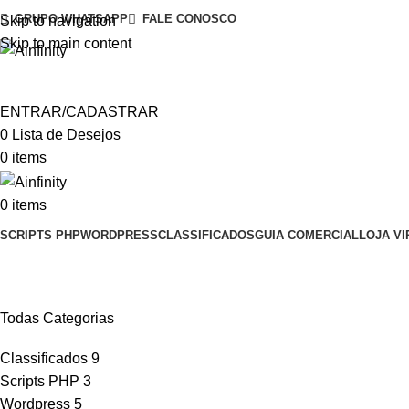
GRUPO WHATSAPP
FALE CONOSCO
Skip to navigation
Skip to main content
ENTRAR/CADASTRAR
0
Lista de Desejos
0
items
0
items
SCRIPTS PHP
WORDPRESS
CLASSIFICADOS
GUIA COMERCIAL
LOJA VI
Scripts PHP
Todas Categorias
Classificados
9
Scripts PHP
3
Wordpress
5