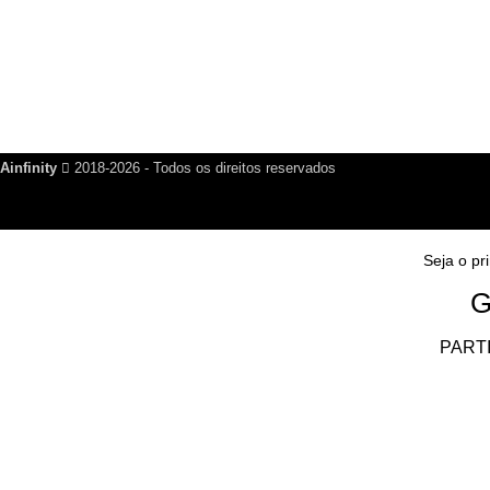
PARTICIPE E RECEBA NOSSAS NOVIDADES!
PARTICIPAR DO GRUPO
Saia quando quiser!
Ainfinity
2018-2026 - Todos os direitos reservados
Seja o pr
G
PART