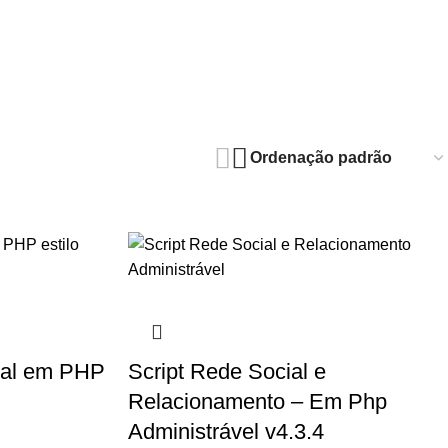
Fale Conosco
ENTRAR/CADASTRAR
Lista de Desejos
i
ial em PHP
Script Rede Social e
Relacionamento – Em Php
Administrável v4.3.4