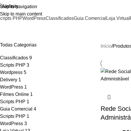
Skip to navigation
Skip to main content
cripts PHP
WordPress
Classificados
Guia Comercial
Loja Virtual
rede social
Todas Categorias
Início
Produtos
Classificados
9
Scripts PHP
3
Wordpress
5
Delivery
1
WordPress
1
Filmes Online
1
Scripts PHP
1
Rede Soci
Guia Comercial
4
Scripts PHP
1
Administrá
WordPress
3
Loja Virtual
13