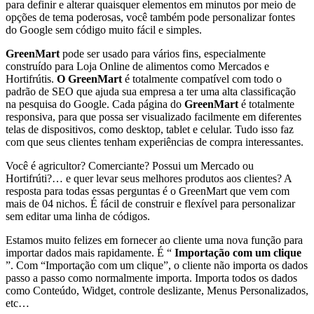
para definir e alterar quaisquer elementos em minutos por meio de
opções de tema poderosas, você também pode personalizar fontes
do Google sem código muito fácil e simples.
GreenMart
pode ser usado para vários fins, especialmente
construído para Loja Online de alimentos como Mercados e
Hortifrútis.
O GreenMart
é totalmente compatível com todo o
padrão de SEO que ajuda sua empresa a ter uma alta classificação
na pesquisa do Google. Cada página do
GreenMart
é totalmente
responsiva, para que possa ser visualizado facilmente em diferentes
telas de dispositivos, como desktop, tablet e celular. Tudo isso faz
com que seus clientes tenham experiências de compra interessantes.
Você é agricultor? Comerciante? Possui um Mercado ou
Hortifrúti?… e quer levar seus melhores produtos aos clientes? A
resposta para todas essas perguntas é o GreenMart que vem com
mais de 04 nichos. É fácil de construir e flexível para personalizar
sem editar uma linha de códigos.
Estamos muito felizes em fornecer ao cliente uma nova função para
importar dados mais rapidamente. É “
Importação com um clique
”. Com “Importação com um clique”, o cliente não importa os dados
passo a passo como normalmente importa. Importa todos os dados
como Conteúdo, Widget, controle deslizante, Menus Personalizados,
etc…