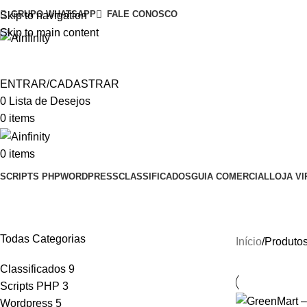
GRUPO WHATSAPP
FALE CONOSCO
Skip to navigation
Skip to main content
ENTRAR/CADASTRAR
0
Lista de Desejos
0
items
0
items
SCRIPTS PHP
WORDPRESS
CLASSIFICADOS
GUIA COMERCIAL
LOJA VI
Theme GreenMart
Todas Categorias
Início
Produto
Classificados
9
Scripts PHP
3
Wordpress
5