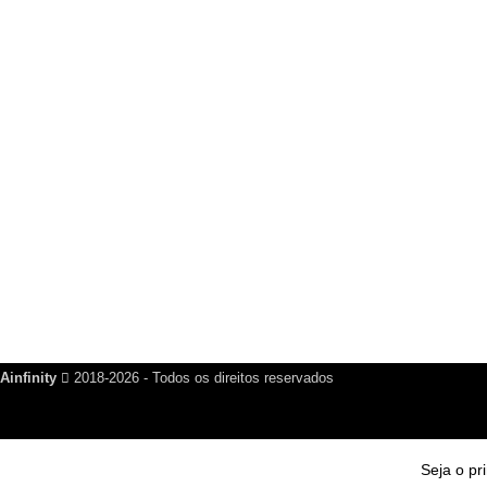
Grupo WhatsApp
Seja o primeiro a saber sobre novos produtos e promoções
GRUPO NO WHATSAPP
PARTICIPE E RECEBA NOSSAS NOVIDADES!
PARTICIPAR DO GRUPO
Saia quando quiser!
Ainfinity
2018-2026 - Todos os direitos reservados
Seja o pr