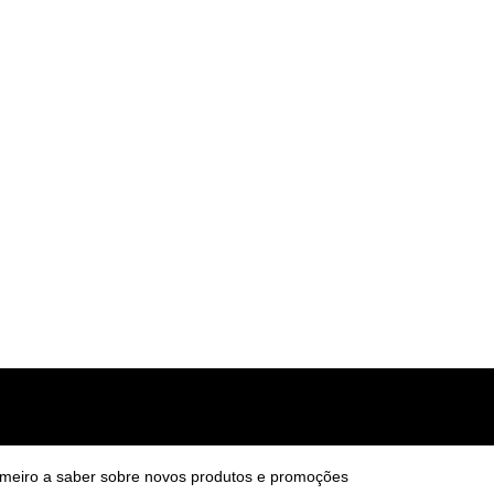
v14.5.0
R$
200,00
imeiro a saber sobre novos produtos e promoções