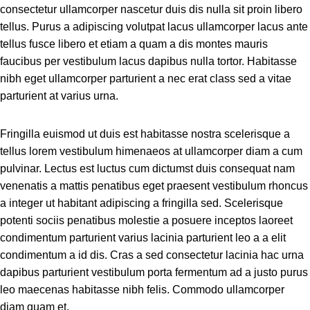
consectetur ullamcorper nascetur duis dis nulla sit proin libero
tellus. Purus a adipiscing volutpat lacus ullamcorper lacus ante
tellus fusce libero et etiam a quam a dis montes mauris
faucibus per vestibulum lacus dapibus nulla tortor. Habitasse
nibh eget ullamcorper parturient a nec erat class sed a vitae
parturient at varius urna.
Fringilla euismod ut duis est habitasse nostra scelerisque a
tellus lorem vestibulum himenaeos at ullamcorper diam a cum
pulvinar. Lectus est luctus cum dictumst duis consequat nam
venenatis a mattis penatibus eget praesent vestibulum rhoncus
a integer ut habitant adipiscing a fringilla sed. Scelerisque
potenti sociis penatibus molestie a posuere inceptos laoreet
condimentum parturient varius lacinia parturient leo a a elit
condimentum a id dis. Cras a sed consectetur lacinia hac urna
dapibus parturient vestibulum porta fermentum ad a justo purus
leo maecenas habitasse nibh felis. Commodo ullamcorper
diam quam et.