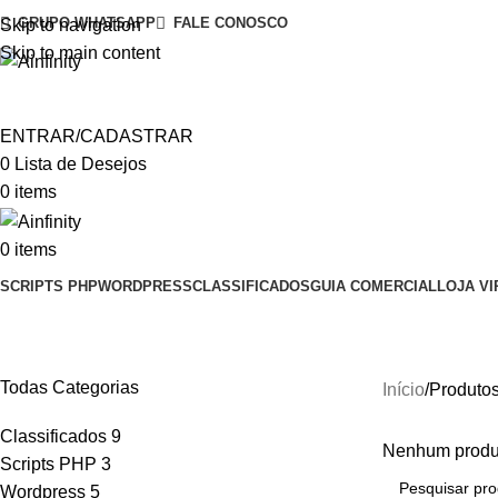
GRUPO WHATSAPP
FALE CONOSCO
Skip to navigation
Skip to main content
ENTRAR/CADASTRAR
0
Lista de Desejos
0
items
0
items
SCRIPTS PHP
WORDPRESS
CLASSIFICADOS
GUIA COMERCIAL
LOJA VI
Yoast SEO Plugin
Todas Categorias
Início
Produtos
Classificados
9
Nenhum produt
Scripts PHP
3
Wordpress
5