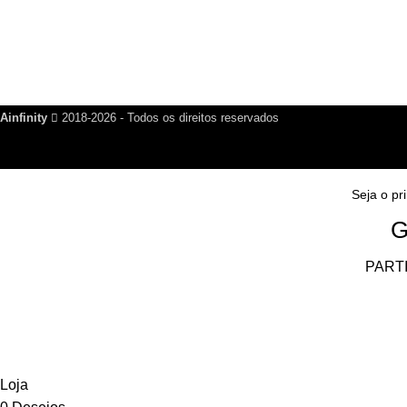
PARTICIPAR DO GRUPO
Saia quando quiser!
Ainfinity
2018-2026 - Todos os direitos reservados
Seja o pr
G
PART
Loja