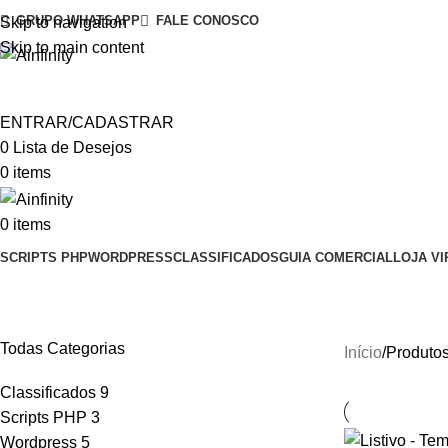
GRUPO WHATSAPP
FALE CONOSCO
Skip to navigation
Skip to main content
ENTRAR/CADASTRAR
0
Lista de Desejos
0
items
0
items
SCRIPTS PHP
WORDPRESS
CLASSIFICADOS
GUIA COMERCIAL
LOJA VI
Tema Classificados
Todas Categorias
Início
Produtos
Classificados
9
Scripts PHP
3
Wordpress
5