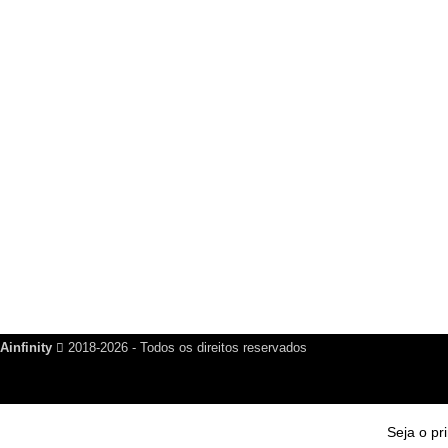
Grupo WhatsApp
Seja o primeiro a saber sobre novos produtos e promoções
GRUPO NO WHATSAPP
PARTICIPE E RECEBA NOSSAS NOVIDADES!
PARTICIPAR DO GRUPO
Saia quando quiser!
Ainfinity
2018-2026 - Todos os direitos reservados
Seja o pr