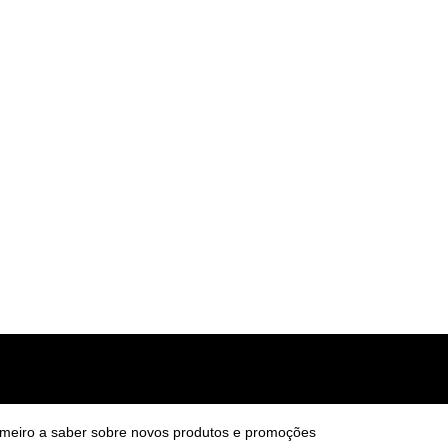
v14.5.0
R$
200,00
imeiro a saber sobre novos produtos e promoções