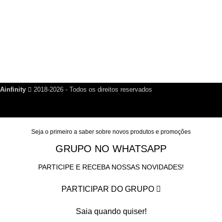
Links Úteis
Dúvidas Frequentes
Política de Reembolso
Política de Privacidade
Nosso Blog
Fale Conosco
Ainfinity
2018-2026 - Todos os direitos reservados
Seja o primeiro a saber sobre novos produtos e promoções
GRUPO NO WHATSAPP
PARTICIPE E RECEBA NOSSAS NOVIDADES!
PARTICIPAR DO GRUPO
Saia quando quiser!