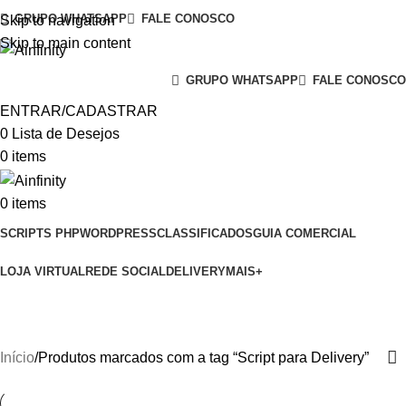
GRUPO WHATSAPP
FALE CONOSCO
Skip to navigation
Skip to main content
GRUPO WHATSAPP
FALE CONOSCO
ENTRAR/CADASTRAR
0
Lista de Desejos
0
items
0
items
SCRIPTS PHP
WORDPRESS
CLASSIFICADOS
GUIA COMERCIAL
LOJA VIRTUAL
REDE SOCIAL
DELIVERY
MAIS+
Script para Delivery
Início
Produtos marcados com a tag “Script para Delivery”