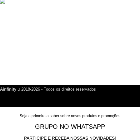
Criador de Cartão de Visita Digital Script VCard SaaS v14.5.0
R$
200,00
Links Úteis
Dúvidas Frequentes
Política de Reembolso
Política de Privacidade
Nosso Blog
Fale Conosco
Ainfinity
2018-2026 - Todos os direitos reservados
Seja o primeiro a saber sobre novos produtos e promoções
GRUPO NO WHATSAPP
PARTICIPE E RECEBA NOSSAS NOVIDADES!