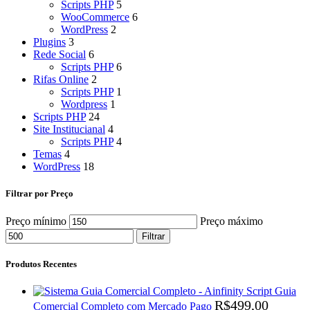
Scripts PHP
5
WooCommerce
6
WordPress
2
Plugins
3
Rede Social
6
Scripts PHP
6
Rifas Online
2
Scripts PHP
1
Wordpress
1
Scripts PHP
24
Site Institucianal
4
Scripts PHP
4
Temas
4
WordPress
18
Filtrar por Preço
Preço mínimo
Preço máximo
Filtrar
Produtos Recentes
Script Guia
R$
499,00
Comercial Completo com Mercado Pago