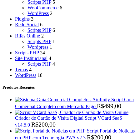
Scripts PHP
5
WooCommerce
6
WordPress
2
Plugins
3
Rede Social
6
Scripts PHP
6
Rifas Online
2
Scripts PHP
1
Wordpress
1
Scripts PHP
24
Site Institucianal
4
Scripts PHP
4
Temas
4
WordPress
18
Produtos Recentes
Script Guia
R$
499,00
Comercial Completo com Mercado Pago
Criador de Cartão de Visita Digital Script VCard SaaS
R$
200,00
v14.5.0
Script Portal de Notícias
R$
200,00
em PHP com Tecnologia PWA v2.3