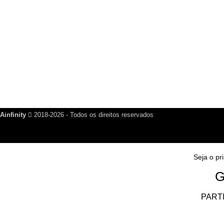
GRUPO NO WHATSAPP
PARTICIPE E RECEBA NOSSAS NOVIDADES!
PARTICIPAR DO GRUPO
Saia quando quiser!
Ainfinity
2018-2026 - Todos os direitos reservados
Seja o pr
G
PART