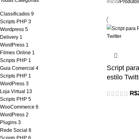
Todas Categorias
Início
Produtos
Classificados
9
Scripts PHP
3
Wordpress
5
Delivery
1
WordPress
1
Filmes Online
1
Scripts PHP
1
Script pa
Guia Comercial
4
Scripts PHP
1
estilo Twitt
WordPress
3
Loja Virtual
13
R$
Scripts PHP
5
WooCommerce
6
WordPress
2
Plugins
3
Rede Social
6
Scripts PHP
6