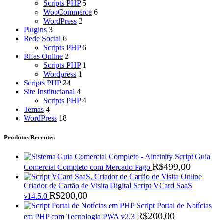
Scripts PHP
5
WooCommerce
6
WordPress
2
Plugins
3
Rede Social
6
Scripts PHP
6
Rifas Online
2
Scripts PHP
1
Wordpress
1
Scripts PHP
24
Site Institucianal
4
Scripts PHP
4
Temas
4
WordPress
18
Produtos Recentes
Script Guia
R$
499,00
Comercial Completo com Mercado Pago
Criador de Cartão de Visita Digital Script VCard SaaS
R$
200,00
v14.5.0
Script Portal de Notícias
R$
200,00
em PHP com Tecnologia PWA v2.3