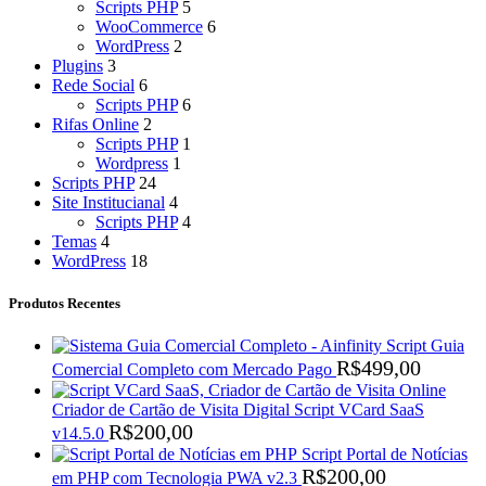
Scripts PHP
5
WooCommerce
6
WordPress
2
Plugins
3
Rede Social
6
Scripts PHP
6
Rifas Online
2
Scripts PHP
1
Wordpress
1
Scripts PHP
24
Site Institucianal
4
Scripts PHP
4
Temas
4
WordPress
18
Produtos Recentes
Script Guia
R$
499,00
Comercial Completo com Mercado Pago
Criador de Cartão de Visita Digital Script VCard SaaS
R$
200,00
v14.5.0
Script Portal de Notícias
R$
200,00
em PHP com Tecnologia PWA v2.3