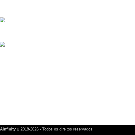
Produtos Recentes
Script Guia Comercial Completo com Mercado Pago
R$
499,00
Criador de Cartão de Visita Digital Script VCard SaaS v14.5.0
R$
200,00
Links Úteis
Dúvidas Frequentes
Política de Reembolso
Política de Privacidade
Nosso Blog
Fale Conosco
Ainfinity
2018-2026 - Todos os direitos reservados