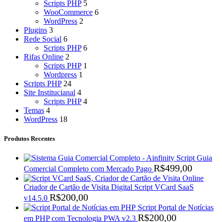
Scripts PHP
5
WooCommerce
6
WordPress
2
Plugins
3
Rede Social
6
Scripts PHP
6
Rifas Online
2
Scripts PHP
1
Wordpress
1
Scripts PHP
24
Site Institucianal
4
Scripts PHP
4
Temas
4
WordPress
18
Produtos Recentes
Script Guia
R$
499,00
Comercial Completo com Mercado Pago
Criador de Cartão de Visita Digital Script VCard SaaS
R$
200,00
v14.5.0
Script Portal de Notícias
R$
200,00
em PHP com Tecnologia PWA v2.3