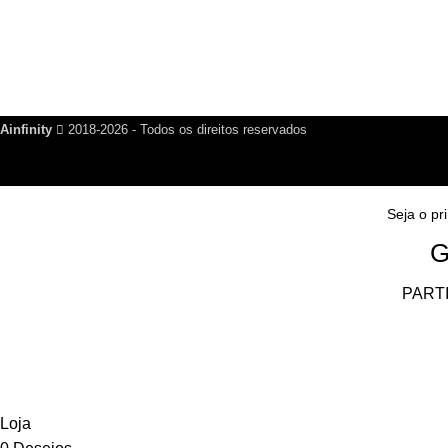
PARTICIPAR DO GRUPO
Saia quando quiser!
Ainfinity
2018-2026 - Todos os direitos reservados
Seja o pr
G
PART
Loja