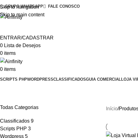
GRUPO WHATSAPP
FALE CONOSCO
Skip to navigation
Skip to main content
ENTRAR/CADASTRAR
0
Lista de Desejos
0
items
0
items
SCRIPTS PHP
WORDPRESS
CLASSIFICADOS
GUIA COMERCIAL
LOJA VI
Loja virtual Feminina
Todas Categorias
Início
Produtos
Classificados
9
Scripts PHP
3
Wordpress
5