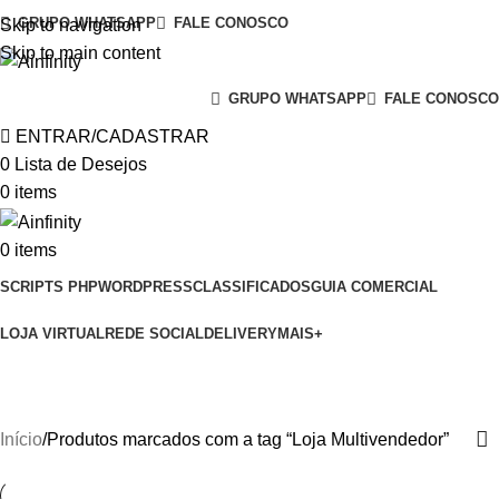
GRUPO WHATSAPP
FALE CONOSCO
Skip to navigation
Skip to main content
GRUPO WHATSAPP
FALE CONOSCO
ENTRAR/CADASTRAR
0
Lista de Desejos
0
items
0
items
SCRIPTS PHP
WORDPRESS
CLASSIFICADOS
GUIA COMERCIAL
LOJA VIRTUAL
REDE SOCIAL
DELIVERY
MAIS+
Loja Multivendedor
Início
Produtos marcados com a tag “Loja Multivendedor”