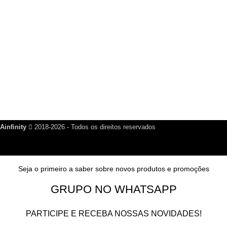
R$
200,00
Links Úteis
Dúvidas Frequentes
Política de Reembolso
Política de Privacidade
Nosso Blog
Fale Conosco
Ainfinity
2018-2026 - Todos os direitos reservados
Seja o primeiro a saber sobre novos produtos e promoções
GRUPO NO WHATSAPP
PARTICIPE E RECEBA NOSSAS NOVIDADES!