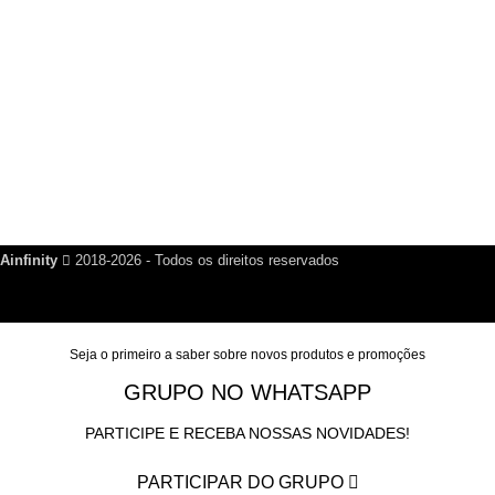
R$
200,00
Links Úteis
Dúvidas Frequentes
Política de Reembolso
Política de Privacidade
Nosso Blog
Fale Conosco
Ainfinity
2018-2026 - Todos os direitos reservados
Seja o primeiro a saber sobre novos produtos e promoções
GRUPO NO WHATSAPP
PARTICIPE E RECEBA NOSSAS NOVIDADES!
PARTICIPAR DO GRUPO