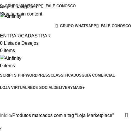
GRUPO WHATSAPP
FALE CONOSCO
Skip to navigation
Skip to main content
GRUPO WHATSAPP
FALE CONOSCO
ENTRAR/CADASTRAR
0
Lista de Desejos
0
items
0
items
SCRIPTS PHP
WORDPRESS
CLASSIFICADOS
GUIA COMERCIAL
LOJA VIRTUAL
REDE SOCIAL
DELIVERY
MAIS+
Loja Marketplace
Início
Produtos marcados com a tag “Loja Marketplace”