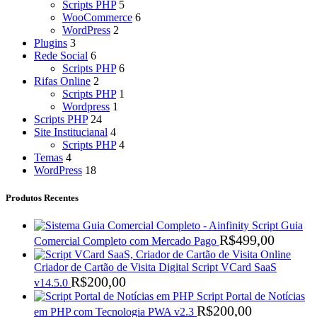
Scripts PHP
5
WooCommerce
6
WordPress
2
Plugins
3
Rede Social
6
Scripts PHP
6
Rifas Online
2
Scripts PHP
1
Wordpress
1
Scripts PHP
24
Site Institucianal
4
Scripts PHP
4
Temas
4
WordPress
18
Produtos Recentes
Script Guia
R$
499,00
Comercial Completo com Mercado Pago
Criador de Cartão de Visita Digital Script VCard SaaS
R$
200,00
v14.5.0
Script Portal de Notícias
R$
200,00
em PHP com Tecnologia PWA v2.3