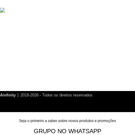
R$
499,00
Criador de Cartão de Visita Digital Script VCard SaaS v14.5.0
R$
200,00
Links Úteis
Dúvidas Frequentes
Política de Reembolso
Política de Privacidade
Nosso Blog
Fale Conosco
Ainfinity
2018-2026 - Todos os direitos reservados
Seja o primeiro a saber sobre novos produtos e promoções
GRUPO NO WHATSAPP