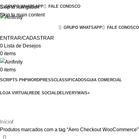
GRUPO WHATSAPP
FALE CONOSCO
Skip to navigation
Skip to main content
GRUPO WHATSAPP
FALE CONOSCO
ENTRAR/CADASTRAR
0
Lista de Desejos
0
items
0
items
SCRIPTS PHP
WORDPRESS
CLASSIFICADOS
GUIA COMERCIAL
LOJA VIRTUAL
REDE SOCIAL
DELIVERY
MAIS+
Aero Checkout WooCommerce
Início
Produtos marcados com a tag “Aero Checkout WooCommerce”