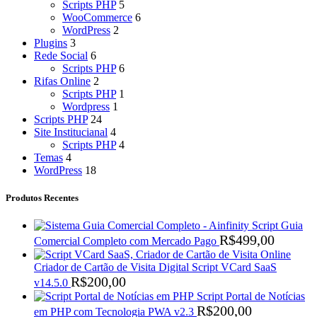
Scripts PHP
5
WooCommerce
6
WordPress
2
Plugins
3
Rede Social
6
Scripts PHP
6
Rifas Online
2
Scripts PHP
1
Wordpress
1
Scripts PHP
24
Site Institucianal
4
Scripts PHP
4
Temas
4
WordPress
18
Produtos Recentes
Script Guia
R$
499,00
Comercial Completo com Mercado Pago
Criador de Cartão de Visita Digital Script VCard SaaS
R$
200,00
v14.5.0
Script Portal de Notícias
R$
200,00
em PHP com Tecnologia PWA v2.3