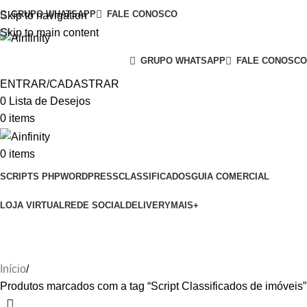
GRUPO WHATSAPP
FALE CONOSCO
Skip to navigation
Skip to main content
GRUPO WHATSAPP
FALE CONOSCO
ENTRAR/CADASTRAR
0
Lista de Desejos
0
items
0
items
SCRIPTS PHP
WORDPRESS
CLASSIFICADOS
GUIA COMERCIAL
LOJA VIRTUAL
REDE SOCIAL
DELIVERY
MAIS+
Script Classificados de imóveis
Início
Produtos marcados com a tag “Script Classificados de imóveis”