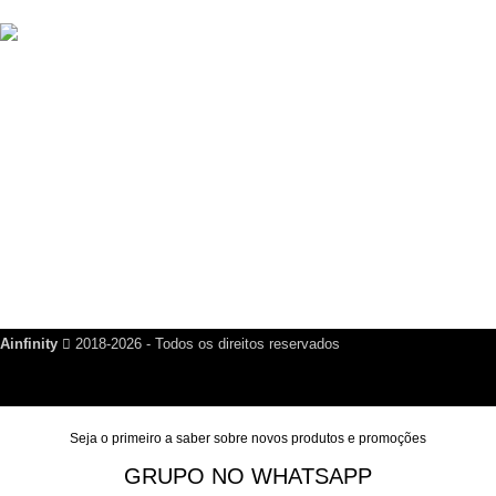
R$
499,00
Criador de Cartão de Visita Digital Script VCard SaaS v14.5.0
R$
200,00
Links Úteis
Dúvidas Frequentes
Política de Reembolso
Política de Privacidade
Nosso Blog
Fale Conosco
Ainfinity
2018-2026 - Todos os direitos reservados
Seja o primeiro a saber sobre novos produtos e promoções
GRUPO NO WHATSAPP