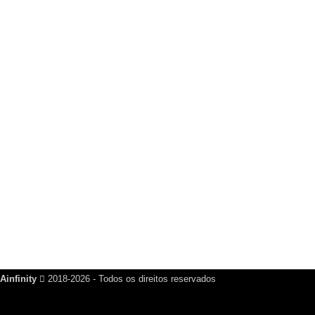
Whatsapp : (12) 99639-4787
Grupo WhatsApp
Seja o primeiro a saber sobre novos produtos e promoções
GRUPO NO WHATSAPP
PARTICIPE E RECEBA NOSSAS NOVIDADES!
PARTICIPAR DO GRUPO
Saia quando quiser!
Ainfinity
2018-2026 - Todos os direitos reservados