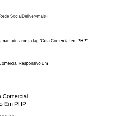
GRUPO WHATSAPP
F
Rede Social
Delivery
mais+
s marcados com a tag “Guia Comercial em PHP”
a Comercial
vo Em PHP