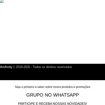
Criador de Cartão de Visita Digital Script VCard SaaS v14.5.0
R$
200,00
Links Úteis
Dúvidas Frequentes
Política de Reembolso
Política de Privacidade
Nosso Blog
Fale Conosco
Ainfinity
2018-2026 - Todos os direitos reservados
Seja o primeiro a saber sobre novos produtos e promoções
GRUPO NO WHATSAPP
PARTICIPE E RECEBA NOSSAS NOVIDADES!