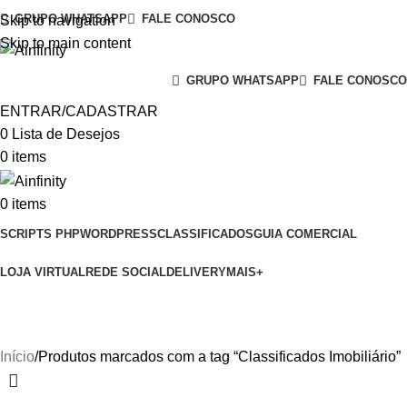
GRUPO WHATSAPP
FALE CONOSCO
Skip to navigation
Skip to main content
GRUPO WHATSAPP
FALE CONOSCO
ENTRAR/CADASTRAR
0
Lista de Desejos
0
items
0
items
SCRIPTS PHP
WORDPRESS
CLASSIFICADOS
GUIA COMERCIAL
LOJA VIRTUAL
REDE SOCIAL
DELIVERY
MAIS+
Classificados Imobiliário
Início
Produtos marcados com a tag “Classificados Imobiliário”