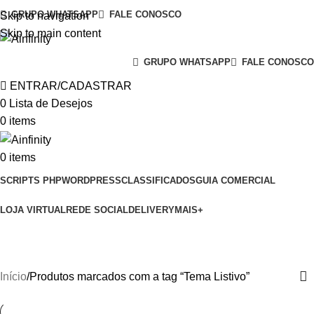
GRUPO WHATSAPP
FALE CONOSCO
Skip to navigation
Skip to main content
GRUPO WHATSAPP
FALE CONOSCO
ENTRAR/CADASTRAR
0
Lista de Desejos
0
items
0
items
SCRIPTS PHP
WORDPRESS
CLASSIFICADOS
GUIA COMERCIAL
LOJA VIRTUAL
REDE SOCIAL
DELIVERY
MAIS+
Tema Listivo
Início
Produtos marcados com a tag “Tema Listivo”