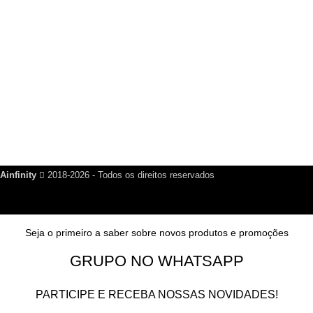
R$
200,00
Links Úteis
Dúvidas Frequentes
Política de Reembolso
Política de Privacidade
Nosso Blog
Fale Conosco
Ainfinity
2018-2026 - Todos os direitos reservados
Seja o primeiro a saber sobre novos produtos e promoções
GRUPO NO WHATSAPP
PARTICIPE E RECEBA NOSSAS NOVIDADES!