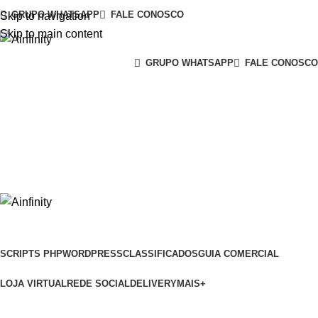
GRUPO WHATSAPP
FALE CONOSCO
Skip to navigation
Skip to main content
GRUPO WHATSAPP
FALE CONOSCO
ENTRAR/CADASTRAR
Lista de Desejos
0
items
0
items
SCRIPTS PHP
WORDPRESS
CLASSIFICADOS
GUIA COMERCIAL
LOJA VIRTUAL
REDE SOCIAL
DELIVERY
MAIS+
Site de Classificados