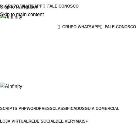
GRUPO WHATSAPP
FALE CONOSCO
Skip to navigation
Skip to main content
GRUPO WHATSAPP
FALE CONOSCO
ENTRAR/CADASTRAR
Lista de Desejos
0
items
0
items
SCRIPTS PHP
WORDPRESS
CLASSIFICADOS
GUIA COMERCIAL
LOJA VIRTUAL
REDE SOCIAL
DELIVERY
MAIS+
Script Delivery WhatsApp