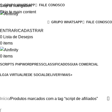
GRUPO WHATSAPP
FALE CONOSCO
Skip to navigation
Skip to main content
GRUPO WHATSAPP
FALE CONOSCO
ENTRAR/CADASTRAR
0
Lista de Desejos
0
items
0
items
SCRIPTS PHP
WORDPRESS
CLASSIFICADOS
GUIA COMERCIAL
LOJA VIRTUAL
REDE SOCIAL
DELIVERY
MAIS+
script de afiliados
Início
Produtos marcados com a tag “script de afiliados”