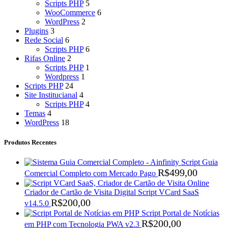
Scripts PHP
5
WooCommerce
6
WordPress
2
Plugins
3
Rede Social
6
Scripts PHP
6
Rifas Online
2
Scripts PHP
1
Wordpress
1
Scripts PHP
24
Site Institucianal
4
Scripts PHP
4
Temas
4
WordPress
18
Produtos Recentes
Script Guia
R$
499,00
Comercial Completo com Mercado Pago
Criador de Cartão de Visita Digital Script VCard SaaS
R$
200,00
v14.5.0
Script Portal de Notícias
R$
200,00
em PHP com Tecnologia PWA v2.3