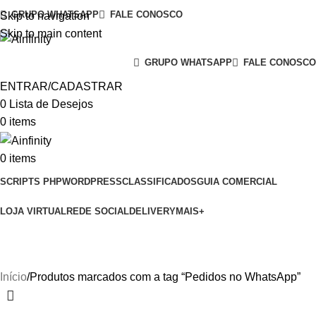
GRUPO WHATSAPP
FALE CONOSCO
Skip to navigation
Skip to main content
GRUPO WHATSAPP
FALE CONOSCO
ENTRAR/CADASTRAR
0
Lista de Desejos
0
items
0
items
SCRIPTS PHP
WORDPRESS
CLASSIFICADOS
GUIA COMERCIAL
LOJA VIRTUAL
REDE SOCIAL
DELIVERY
MAIS+
Pedidos no WhatsApp
Início
Produtos marcados com a tag “Pedidos no WhatsApp”