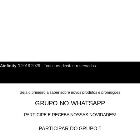
Links Úteis
Dúvidas Frequentes
Política de Reembolso
Política de Privacidade
Nosso Blog
Fale Conosco
Ainfinity
2018-2026 - Todos os direitos reservados
Seja o primeiro a saber sobre novos produtos e promoções
GRUPO NO WHATSAPP
PARTICIPE E RECEBA NOSSAS NOVIDADES!
PARTICIPAR DO GRUPO