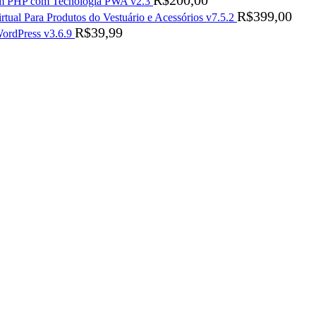
R$
200,00
s em PHP com Tecnologia PWA v2.3
R$
399,00
rtual Para Produtos do Vestuário e Acessórios v7.5.2
R$
39,99
ordPress v3.6.9