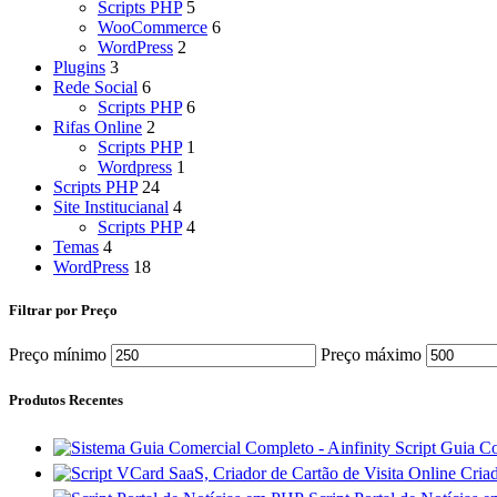
Scripts PHP
5
WooCommerce
6
WordPress
2
Plugins
3
Rede Social
6
Scripts PHP
6
Rifas Online
2
Scripts PHP
1
Wordpress
1
Scripts PHP
24
Site Institucianal
4
Scripts PHP
4
Temas
4
WordPress
18
Filtrar por Preço
Preço mínimo
Preço máximo
Produtos Recentes
Script Guia 
Criad